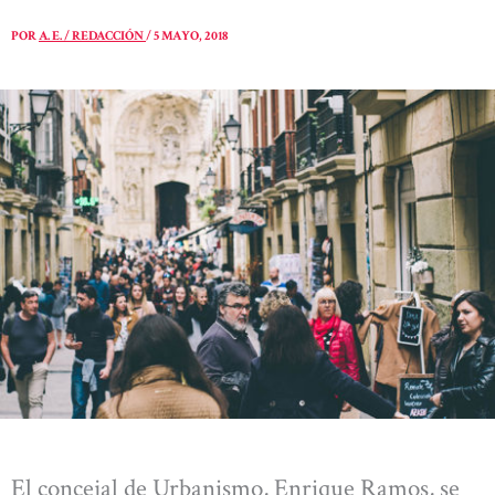
POR
A. E. / REDACCIÓN
/
5 MAYO, 2018
El concejal de Urbanismo, Enrique Ramos, se