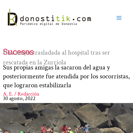
Ir
al
contenido
Sucesos
Una mujer trasladada al hospital tras ser
rescatada en la Zurriola
Sus propias amigas la sacaron del agua y
posteriormente fue atendida por los socorristas,
que lograron estabilizarla
A. E. / Redacción
30 agosto, 2022