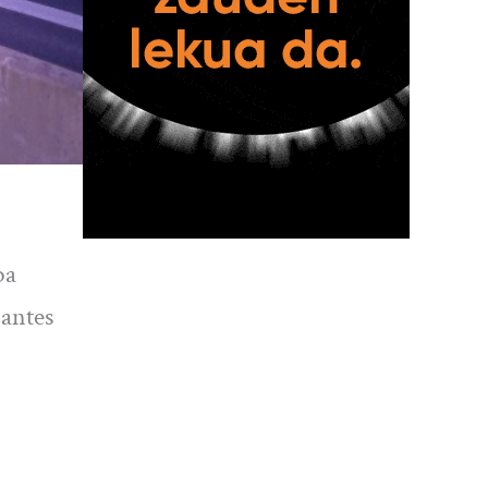
ba
 antes