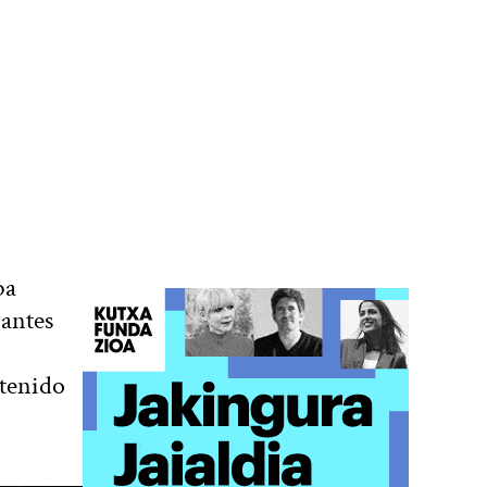
ba
 antes
 tenido