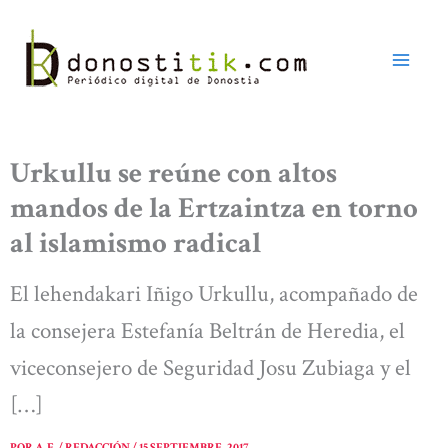
Ir
al
contenido
Urkullu se reúne con altos
mandos de la Ertzaintza en torno
al islamismo radical
El lehendakari Iñigo Urkullu, acompañado de
la consejera Estefanía Beltrán de Heredia, el
viceconsejero de Seguridad Josu Zubiaga y el
[…]
POR
A. E. / REDACCIÓN
/
15 SEPTIEMBRE, 2017