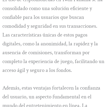
consolidado como una solución eficiente y
confiable para los usuarios que buscan
comodidad y seguridad en sus transacciones.
Las características únicas de estos pagos
digitales, como la anonimidad, la rapidez y la
ausencia de comisiones, transforman por
completo la experiencia de juego, facilitando un
acceso ágil y seguro a los fondos.
Además, estas ventajas fortalecen la confianza
del usuario, un aspecto fundamental en el
mundo del entretenimiento en línea. La