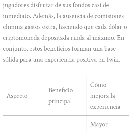
jugadores disfrutar de sus fondos casi de
inmediato. Además, la ausencia de comisiones
elimina gastos extra, haciendo que cada dólar o
criptomoneda depositada rinda al máximo. En
conjunto, estos beneficios forman una base
sólida para una experiencia positiva en 1win.
Cómo
Beneficio
Aspecto
mejora la
principal
experiencia
Mayor