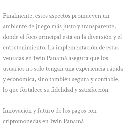
Finalmente, estos aspectos promueven un
ambiente de juego más justo y transparente,
donde el foco principal está en la diversión y el
entretenimiento. La implementación de estas
ventajas en 1win Panamá asegura que los
usuarios no solo tengan una experiencia rápida
y económica, sino también segura y confiable,
lo que fortalece su fidelidad y satisfacción.
Innovación y futuro de los pagos con
criptomonedas en 1win Panamá