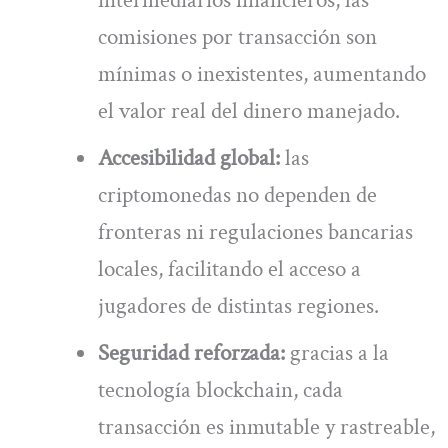
intermediarios financieros, las
comisiones por transacción son
mínimas o inexistentes, aumentando
el valor real del dinero manejado.
Accesibilidad global:
las
criptomonedas no dependen de
fronteras ni regulaciones bancarias
locales, facilitando el acceso a
jugadores de distintas regiones.
Seguridad reforzada:
gracias a la
tecnología blockchain, cada
transacción es inmutable y rastreable,