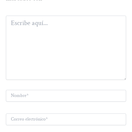
Escribe
aquí...
Nombre*
Correo
electrónico*