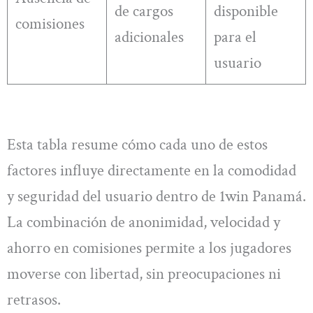
de cargos
disponible
comisiones
adicionales
para el
usuario
Esta tabla resume cómo cada uno de estos
factores influye directamente en la comodidad
y seguridad del usuario dentro de 1win Panamá.
La combinación de anonimidad, velocidad y
ahorro en comisiones permite a los jugadores
moverse con libertad, sin preocupaciones ni
retrasos.