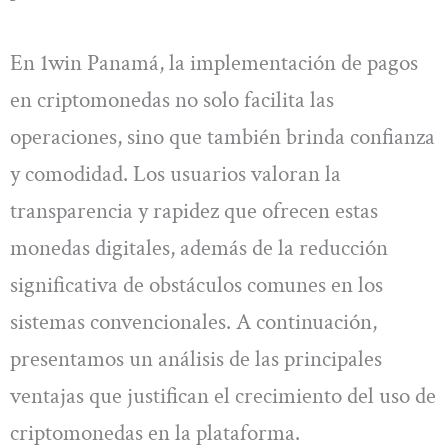
En 1win Panamá, la implementación de pagos
en criptomonedas no solo facilita las
operaciones, sino que también brinda confianza
y comodidad. Los usuarios valoran la
transparencia y rapidez que ofrecen estas
monedas digitales, además de la reducción
significativa de obstáculos comunes en los
sistemas convencionales. A continuación,
presentamos un análisis de las principales
ventajas que justifican el crecimiento del uso de
criptomonedas en la plataforma.