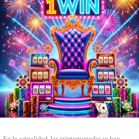
En la actualidad, las criptomonedas se han