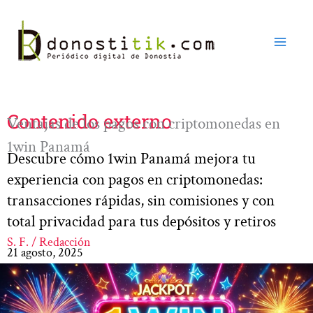
Ir
al
contenido
Contenido externo
Ventajas de los pagos con criptomonedas en
1win Panamá
Descubre cómo 1win Panamá mejora tu
experiencia con pagos en criptomonedas:
transacciones rápidas, sin comisiones y con
total privacidad para tus depósitos y retiros
S. F. / Redacción
21 agosto, 2025