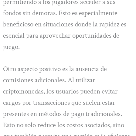
permitiendo a los jugadores acceder a sus
fondos sin demoras. Esto es especialmente
beneficioso en situaciones donde la rapidez es
esencial para aprovechar oportunidades de
juego.
Otro aspecto positivo es la ausencia de
comisiones adicionales. Al utilizar
criptomonedas, los usuarios pueden evitar
cargos por transacciones que suelen estar
presentes en métodos de pago tradicionales.
Esto no solo reduce los costos asociados, sino