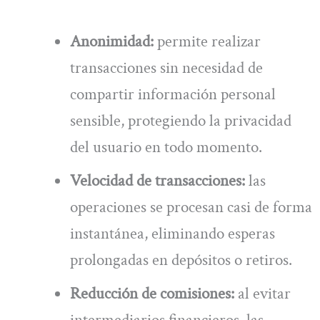
Anonimidad:
permite realizar
transacciones sin necesidad de
compartir información personal
sensible, protegiendo la privacidad
del usuario en todo momento.
Velocidad de transacciones:
las
operaciones se procesan casi de forma
instantánea, eliminando esperas
prolongadas en depósitos o retiros.
Reducción de comisiones:
al evitar