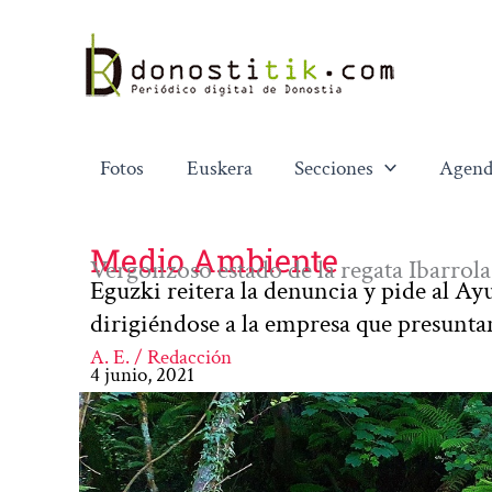
Ir
al
contenido
Fotos
Euskera
Secciones
Agend
Medio Ambiente
Vergonzoso estado de la regata Ibarrol
Eguzki reitera la denuncia y pide al Ay
dirigiéndose a la empresa que presunta
A. E. / Redacción
4 junio, 2021