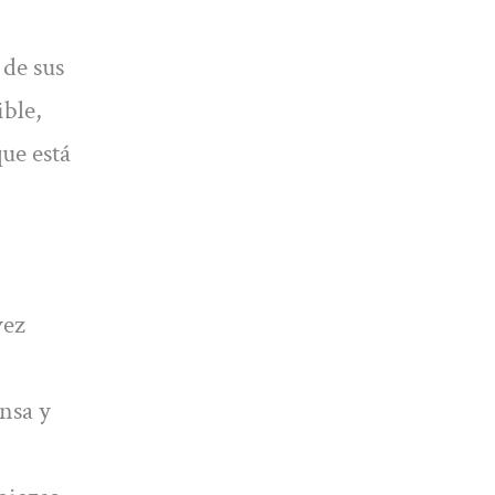
 de sus
ible,
ue está
vez
ensa y