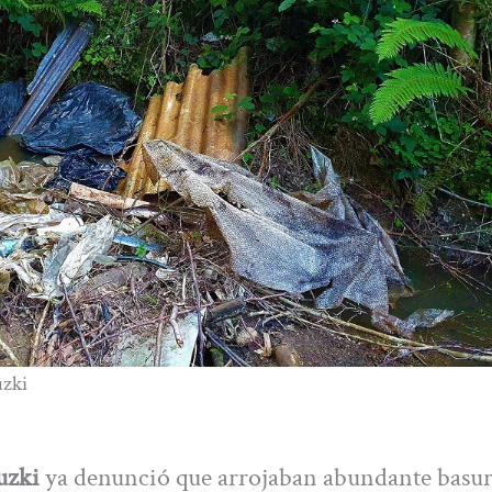
uzki
uzki
ya denunció que arrojaban abundante basur