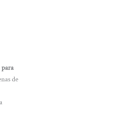
 para
enas de
a