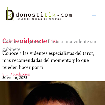
Ir
al
contenido
Contenido externo
Vidente sin gabinete: llama a una vidente sin
gabinete
Conoce a las videntes especialistas del tarot,
más recomendadas del momento y lo que
pueden hacer por ti
S. F. / Redacción
30 enero, 2023