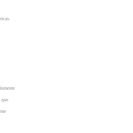
ricas.
múnmente
e que
ente