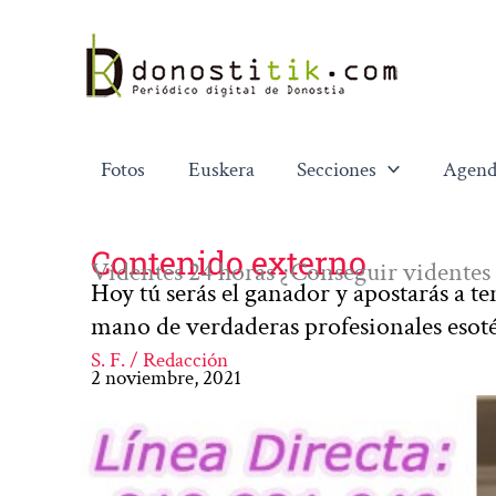
Ir
al
contenido
Fotos
Euskera
Secciones
Agend
Contenido externo
Videntes 24 horas ¿Conseguir videntes 
Hoy tú serás el ganador y apostarás a te
mano de verdaderas profesionales esoté
S. F. / Redacción
2 noviembre, 2021