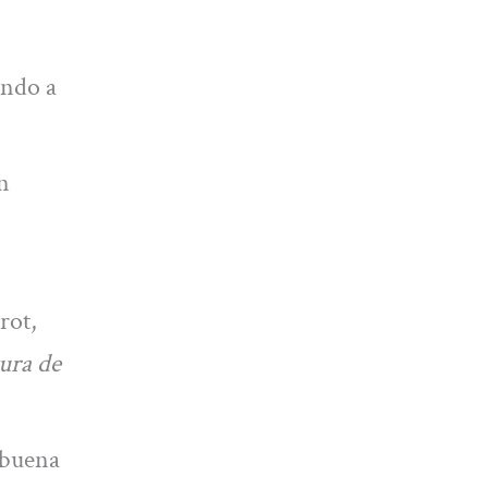
ando a
n
rot,
tura de
 buena