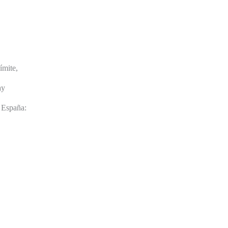
ímite,
ay
 España: