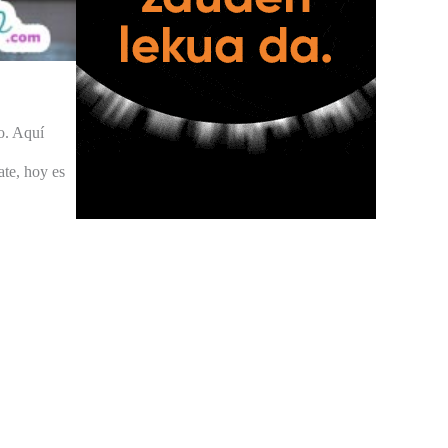
o. Aquí
ate, hoy es