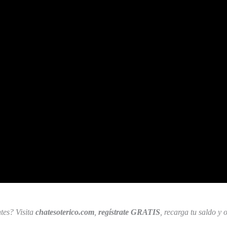
tes? Visita
chatesoterico.com
,
regístrate GRATIS
, recarga tu saldo y 