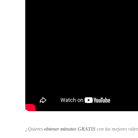
¿Quieres
obtener minutos GRATIS
con las mejores viden