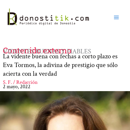
Ir
al
contenido
Contenido externo
VIDENTES BUENAS Y FIABLES
La vidente buena con fechas a corto plazo es
Eva Tormos, la adivina de prestigio que sólo
acierta con la verdad
S. F. / Redacción
2 mayo, 2022