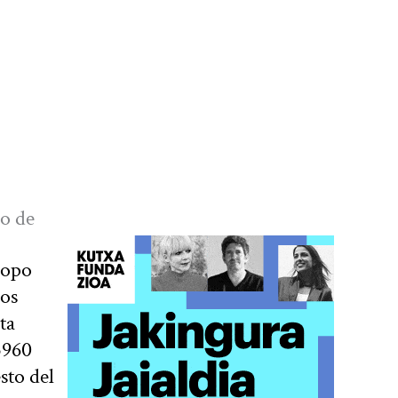
zo de
copo
ros
ta
3960
sto del