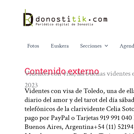
Ir
al
contenido
Fotos
Euskera
Secciones
Agend
Contenido externo
Videntes con visa, las buenas videntes
2023
Videntes con visa de Toledo, una de ell
diario del amor y del tarot del día sáb
telefónicos de la clarividente Celia So
pago por PayPal o Tarjetas 919 991 04
Buenos Aires, Argentina+54 (11) 52194