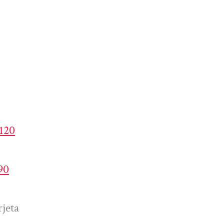
4120
90
jeta