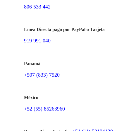
806 533 442
Línea Directa pago por PayPal o Tarjeta
919 991 040
Panamá
+507 (833) 7520
México
+52 (55) 85263960