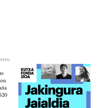
brero
te
Con
aña
7520