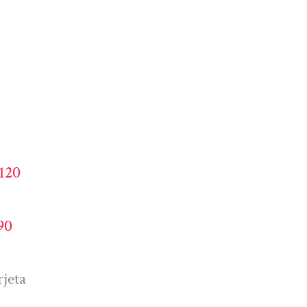
4120
90
jeta