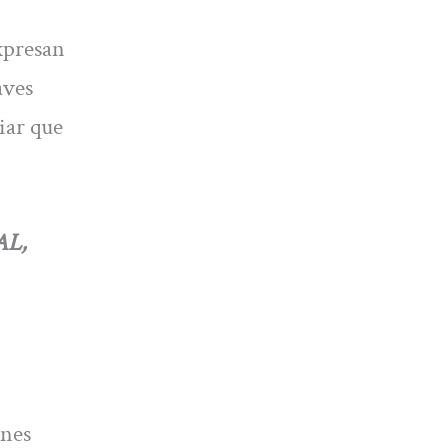
expresan
aves
iar que
AL,
enes