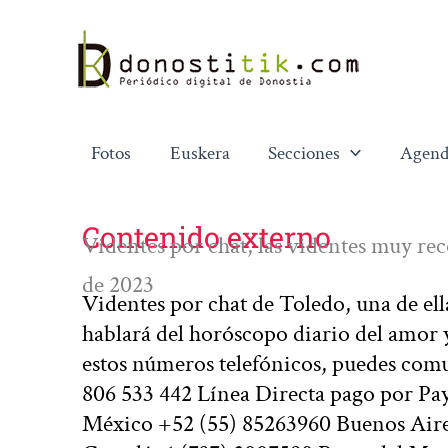
Ir
al
contenido
Fotos
Euskera
Secciones
Agend
Contenido externo
Videntes por chat, las videntes muy re
de 2023
Videntes por chat de Toledo, una de e
hablará del horóscopo diario del amor y
estos números telefónicos, puedes co
806 533 442 Línea Directa pago por Pa
México +52 (55) 85263960 Buenos Aire