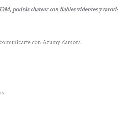
odrás chatear con fiables videntes y tarotis
es comunicarte con Azumy Zamora
as