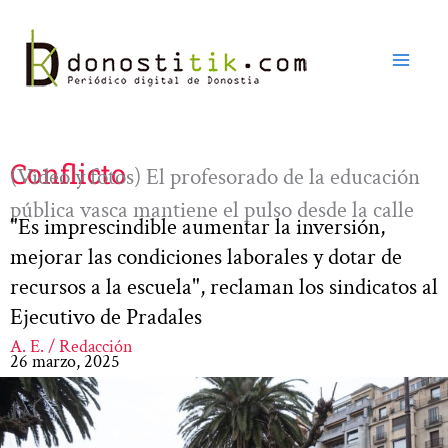
Ir
al
contenido
Conflicto
(Vídeo y fotos) El profesorado de la educación
pública vasca mantiene el pulso desde la calle
"Es imprescindible aumentar la inversión,
mejorar las condiciones laborales y dotar de
recursos a la escuela", reclaman los sindicatos al
Ejecutivo de Pradales
A. E. / Redacción
26 marzo, 2025