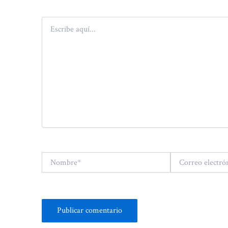
Escribe
aquí...
Nombre*
Correo
electrónico*