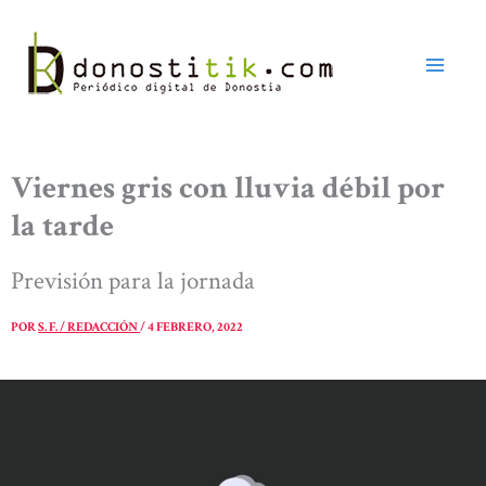
Ir
al
contenido
Viernes gris con lluvia débil por
la tarde
Previsión para la jornada
POR
S. F. / REDACCIÓN
/
4 FEBRERO, 2022