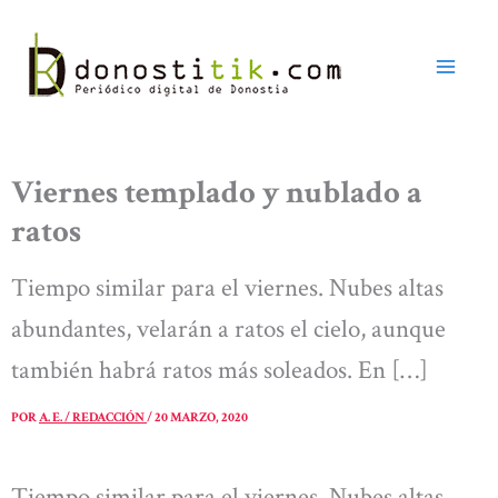
Ir
al
contenido
Viernes templado y nublado a
ratos
Tiempo similar para el viernes. Nubes altas
abundantes, velarán a ratos el cielo, aunque
también habrá ratos más soleados. En […]
POR
A. E. / REDACCIÓN
/
20 MARZO, 2020
Tiempo similar para el viernes. Nubes altas