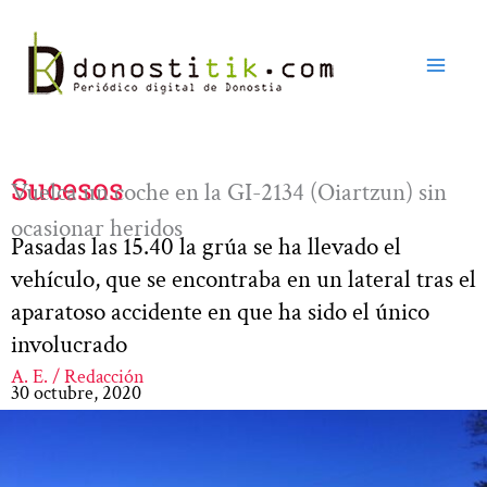
Ir
al
contenido
Sucesos
Vuelca un coche en la GI-2134 (Oiartzun) sin
ocasionar heridos
Pasadas las 15.40 la grúa se ha llevado el
vehículo, que se encontraba en un lateral tras el
aparatoso accidente en que ha sido el único
involucrado
A. E. / Redacción
30 octubre, 2020