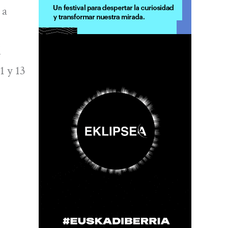
 a
l
1 y 13