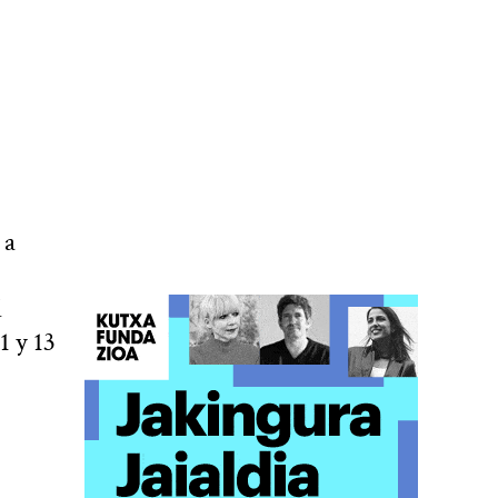
 a
l
1 y 13