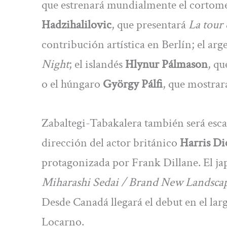
que estrenará mundialmente el cortom
Hadzihalilovic
, que presentará
La tour 
contribución artística en Berlín; el ar
Night
; el islandés
Hlynur Pálmason
, qu
o el húngaro
György Pálfi
, que mostra
Zabaltegi-Tabakalera también será escap
dirección del actor británico
Harris Di
protagonizada por Frank Dillane. El j
Miharashi Sedai / Brand New Landsca
Desde Canadá llegará el debut en el la
Locarno.