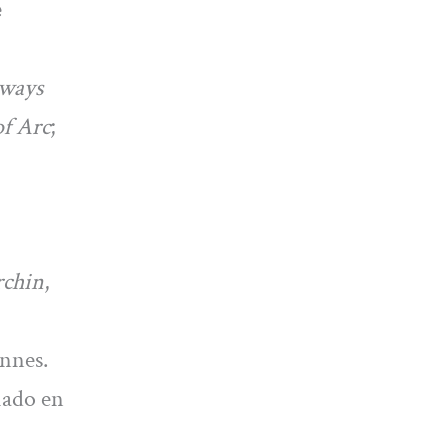
e
lways
of Arc
;
chin
,
annes.
iado en