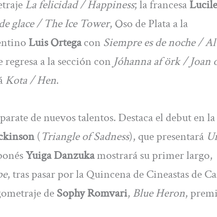
etraje
La felicidad / Happiness
; la francesa
Lucil
de glace / The Ice Tower
, Oso de Plata a la
gentino
Luis Ortega
con
Siempre es de noche / A
e regresa a la sección con
Jóhanna af örk / Joan 
rá
Kota / Hen
.
arate de nuevos talentos. Destaca el debut en la
ckinson
(
Triangle of Sadness
), que presentará
Ur
aponés
Yuiga Danzuka
mostrará su primer largo,
pe
, tras pasar por la Quincena de Cineastas de C
rgometraje de
Sophy Romvari
,
Blue Heron
, prem