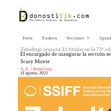
Ir
al
contenido
Fotos
Euskera
Secciones
Agend
Zabaltegi reunirá 23 títulos en la 73ª e
El encargado de inaugurar la sección 
Scary Movie
A. E. / Redacción
21 agosto, 2025