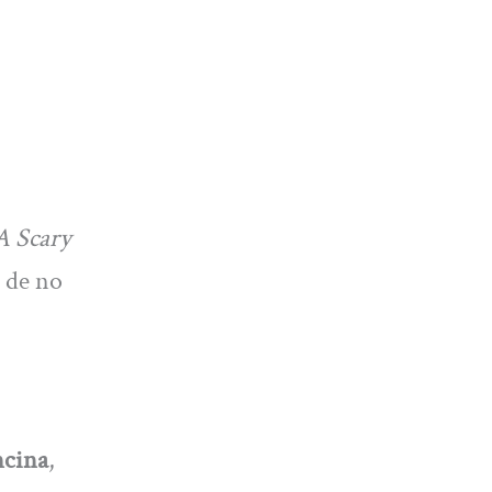
A Scary
e de no
ncina
,