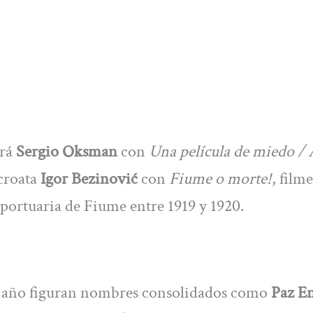
erá
Sergio Oksman
con
Una película de miedo / 
 croata
Igor Bezinović
con
Fiume o morte!
, film
 portuaria de Fiume entre 1919 y 1920.
te año figuran nombres consolidados como
Paz E