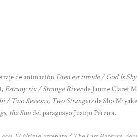
metraje de animación
Dieu est timide / God Is Shy
),
Estrany riu / Strange River
de Jaume Claret M
bi / Two Seasons, Two Strangers
de Sho Miyake
ags, the Sun
del paraguayo Juanjo Pereira.
a con
El último arrebato / The Last Rapture
, deb