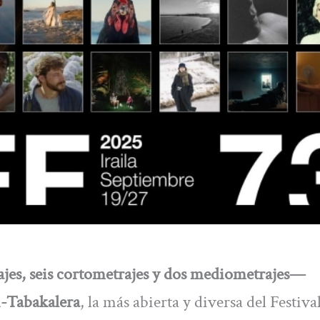
ajes, seis cortometrajes y dos mediometrajes—
i-Tabakalera
, la más abierta y diversa del Festiva