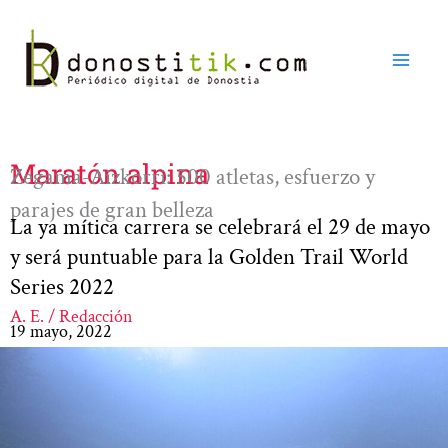
Ir
al
contenido
Maratón alpina
Zegama-Aizkorri: 500 atletas, esfuerzo y
parajes de gran belleza
La ya mítica carrera se celebrará el 29 de mayo
y será puntuable para la Golden Trail World
Series 2022
A. E. / Redacción
19 mayo, 2022