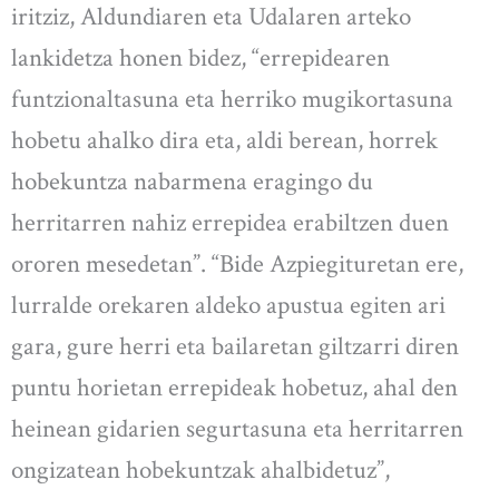
iritziz, Aldundiaren eta Udalaren arteko
lankidetza honen bidez, “errepidearen
funtzionaltasuna eta herriko mugikortasuna
hobetu ahalko dira eta, aldi berean, horrek
hobekuntza nabarmena eragingo du
herritarren nahiz errepidea erabiltzen duen
ororen mesedetan”. “Bide Azpiegituretan ere,
lurralde orekaren aldeko apustua egiten ari
gara, gure herri eta bailaretan giltzarri diren
puntu horietan errepideak hobetuz, ahal den
heinean gidarien segurtasuna eta herritarren
ongizatean hobekuntzak ahalbidetuz”,