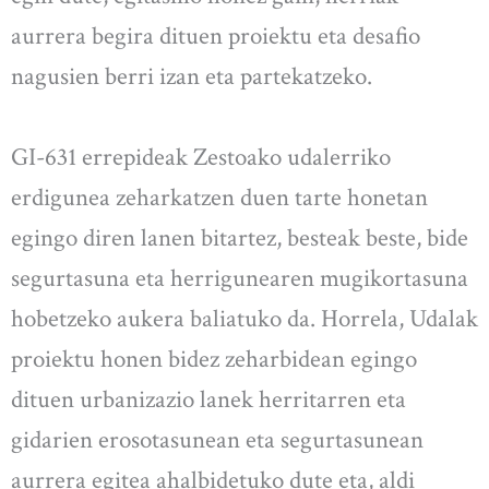
aurrera begira dituen proiektu eta desafio
nagusien berri izan eta partekatzeko.
GI-631 errepideak Zestoako udalerriko
erdigunea zeharkatzen duen tarte honetan
egingo diren lanen bitartez, besteak beste, bide
segurtasuna eta herrigunearen mugikortasuna
hobetzeko aukera baliatuko da. Horrela, Udalak
proiektu honen bidez zeharbidean egingo
dituen urbanizazio lanek herritarren eta
gidarien erosotasunean eta segurtasunean
aurrera egitea ahalbidetuko dute eta, aldi