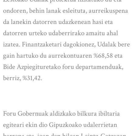
ondoren, behin lanak esleituta, aurreikuspena
da lanekin datorren udazkenean hasi eta
datorren urteko udaberrirako amaitu ahal
izatea. Finantzaketari dagokionez, Udalak bere
gain hartuko du aurrekontuaren %68,58 eta
Bide Azpiegituretako foru departamenduak,
berriz, %31,42.
Foru Gobernuak aldizkako bilkura ibiltaria
egiteari ekin dio Gipuzkoako udalerrietan