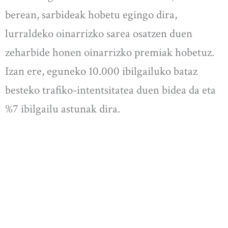
berean, sarbideak hobetu egingo dira,
lurraldeko oinarrizko sarea osatzen duen
zeharbide honen oinarrizko premiak hobetuz.
Izan ere, eguneko 10.000 ibilgailuko bataz
besteko trafiko-intentsitatea duen bidea da eta
%7 ibilgailu astunak dira.