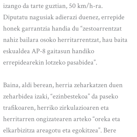
izango da tarte guztian, 50 km/h-ra.
Diputatu nagusiak adierazi duenez, errepide
honek garrantzia handia du “zestoarrentzat
nahiz bailara osoko herritarrentzat, hau baita
eskualdea AP-8 gaitasun handiko
errepidearekin lotzeko pasabidea”.
Baina, aldi berean, herria zeharkatzen duen
zeharbidea izaki, “ezinbestekoa” da paseko
trafikoaren, herriko zirkulazioaren eta
herritarren ongizatearen arteko “oreka eta
elkarbizitza areagotu eta egokitzea”. Bere