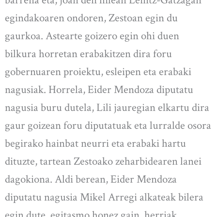
barrena eta, joan den hilean Leintz-Gatzagan
egindakoaren ondoren, Zestoan egin du
gaurkoa. Astearte goizero egin ohi duen
bilkura horretan erabakitzen dira foru
gobernuaren proiektu, esleipen eta erabaki
nagusiak. Horrela, Eider Mendoza diputatu
nagusia buru dutela, Lili jauregian elkartu dira
gaur goizean foru diputatuak eta lurralde osora
begirako hainbat neurri eta erabaki hartu
dituzte, tartean Zestoako zeharbidearen lanei
dagokiona. Aldi berean, Eider Mendoza
diputatu nagusia Mikel Arregi alkateak bilera
egin dute, egitasmo honez gain, herriak