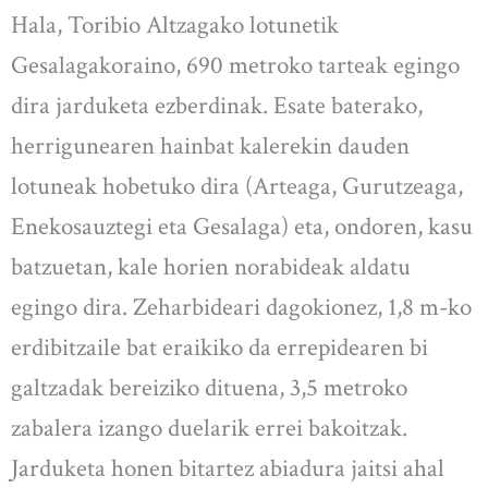
Hala, Toribio Altzagako lotunetik
Gesalagakoraino, 690 metroko tarteak egingo
dira jarduketa ezberdinak. Esate baterako,
herrigunearen hainbat kalerekin dauden
lotuneak hobetuko dira (Arteaga, Gurutzeaga,
Enekosauztegi eta Gesalaga) eta, ondoren, kasu
batzuetan, kale horien norabideak aldatu
egingo dira. Zeharbideari dagokionez, 1,8 m-ko
erdibitzaile bat eraikiko da errepidearen bi
galtzadak bereiziko dituena, 3,5 metroko
zabalera izango duelarik errei bakoitzak.
Jarduketa honen bitartez abiadura jaitsi ahal