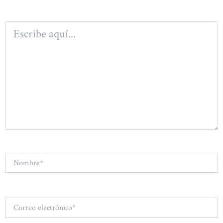
Escribe
aquí...
Nombre*
Correo
electrónico*