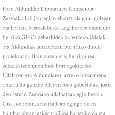
Foru Aldundiko Diputatuen Kontseilua
Zestoako Lili jauregian elkartu da gaur goizean
eta bertan, besteak beste, argi berdea eman dio
herriko GI-631 zeharbidea hobetzeko Udalak
eta Aldundiak lankidetzan burutuko duten
proiektuari. Hain zuzen ere, herrigunea
zeharkatzen duen bide hori egokitzeko
Udalaren eta Aldundiaren arteko hitzarmena
onartu du gaurko bileran foru gobernuak, joan
den astean Zestoako udalbatzak egin bezala.
Gisa horretan, zeharbidean egingo diren
hainbat obrari esker trafikoa baretuko da eta