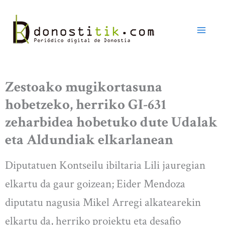
Ir
al
contenido
Zestoako mugikortasuna
hobetzeko, herriko GI-631
zeharbidea hobetuko dute Udalak
eta Aldundiak elkarlanean
Diputatuen Kontseilu ibiltaria Lili jauregian
elkartu da gaur goizean; Eider Mendoza
diputatu nagusia Mikel Arregi alkatearekin
elkartu da, herriko proiektu eta desafio