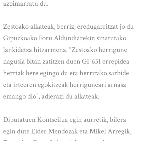
azpimarratu du.
Zestoako alkateak, berriz, eredugarritzat jo du
Gipuzkoako Foru Aldundiarekin sinatutako
lankidetza hitzarmena. “Zestoako herrigune
nagusia bitan zatitzen duen GI-631 errepidea
herriak bere egingo du eta herrirako sarbide
eta irteeren egokitzeak herriguneari arnasa
emango dio”, adierazi du alkateak.
Diputatuen Kontseilua egin aurretik, bilera
egin dute Eider Mendozak eta Mikel Arregik,