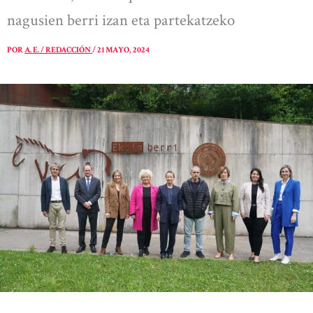
nagusien berri izan eta partekatzeko
POR
A. E. / REDACCIÓN
/
21 MAYO, 2024