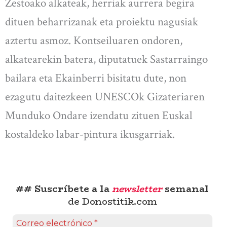
Zestoako alkateak, herriak aurrera begira
dituen beharrizanak eta proiektu nagusiak
aztertu asmoz. Kontseiluaren ondoren,
alkatearekin batera, diputatuek Sastarraingo
bailara eta Ekainberri bisitatu dute, non
ezagutu daitezkeen UNESCOk Gizateriaren
Munduko Ondare izendatu zituen Euskal
kostaldeko labar-pintura ikusgarriak.
## Suscríbete a la
newsletter
semanal
de Donostitik.com