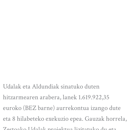
Udalak eta Aldundiak sinatuko duten
hitzarmearen arabera, lanek 1.619.922,35
euroko (BEZ barne) aurrekontua izango dute
eta 8 hilabeteko exekuzio epea. Gauzak horrela,
Zestoako Udalak proiektua lizitatuko du eta