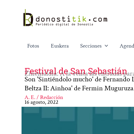
Ir
al
contenido
Fotos
Euskera
Secciones
Agend
Festival de San Sebastián
Zinemaldia: A la venta las entradas par
Son 'Sintiéndolo mucho' de Fernando L
Beltza II: Ainhoa' de Fermin Muguruza
A. E. / Redacción
16 agosto, 2022