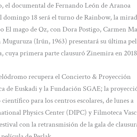
ho, el documental de Fernando León de Aranoa
l domingo 18 será el turno de Rainbow, la mirad
sico El mago de Oz, con Dora Postigo, Carmen M
 Muguruza (Irún, 1963) presentará su última pel
oa, cuya primera parte clausuró Zinemira en 2018
 Velódromo recupera el Concierto & Proyección
ica de Euskadi y la Fundación SGAE; la proyecci
ientífico para los centros escolares, de lunes a
national Physics Center (DIPC) y Filmoteca Vasca
estival con la retransmisión de la gala de clausura
 película de Perlak.