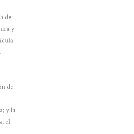
a de
aura y
ícula
.
ón de
; y la
, el