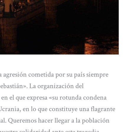
la agresión cometida por su país siempre
Sebastián». La organización del
en el que expresa «su rotunda condena
Ucrania, en lo que constituye una flagrante
al. Queremos hacer llegar a la población
uestra solidaridad ante esta tragedia