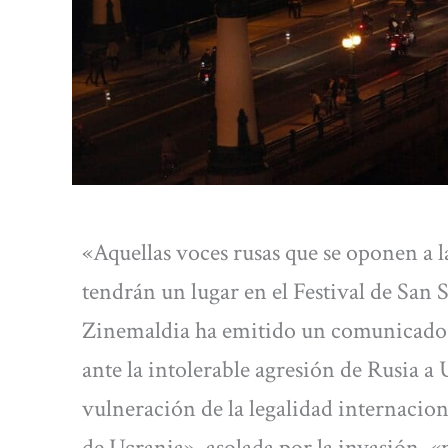
«Aquellas voces rusas que se oponen a 
tendrán un lugar en el Festival de San 
Zinemaldia ha emitido un comunicado 
ante la intolerable agresión de Rusia a 
vulneración de la legalidad internacion
de Ucrania», asolada por la invasión, «n