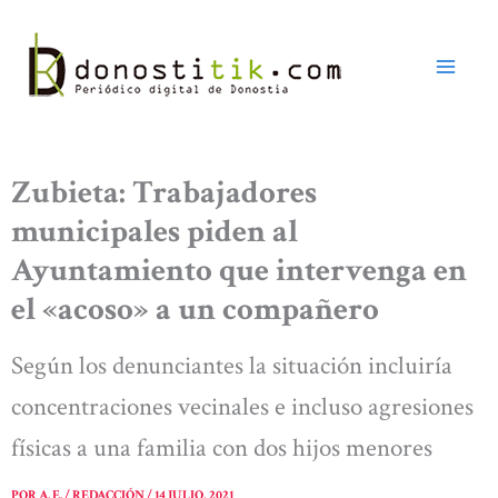
Ir
al
contenido
Zubieta: Trabajadores
municipales piden al
Ayuntamiento que intervenga en
el «acoso» a un compañero
Según los denunciantes la situación incluiría
concentraciones vecinales e incluso agresiones
físicas a una familia con dos hijos menores
POR
A. E. / REDACCIÓN
/
14 JULIO, 2021