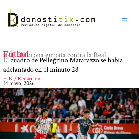
Ir
al
contenido
Fútbol
(1-1) El Girona empata contra la Real
El cuadro de Pellegrino Matarazzo se había
adelantado en el minuto 28
E. B. / Redacción
14 mayo, 2026