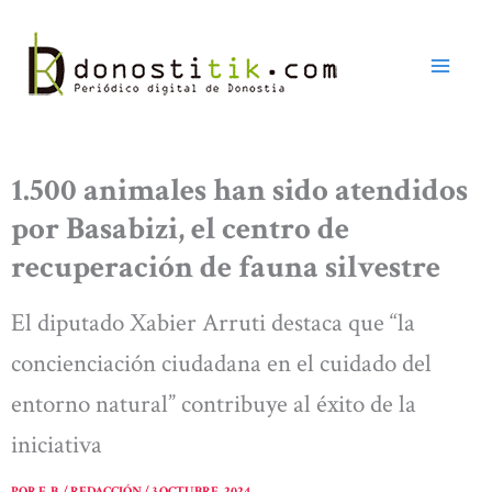
Ir
al
contenido
1.500 animales han sido atendidos
por Basabizi, el centro de
recuperación de fauna silvestre
El diputado Xabier Arruti destaca que “la
concienciación ciudadana en el cuidado del
entorno natural” contribuye al éxito de la
iniciativa
POR
E. B. / REDACCIÓN
/
3 OCTUBRE, 2024