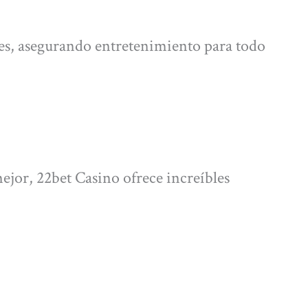
nes, asegurando entretenimiento para todo
ejor, 22bet Casino ofrece increíbles