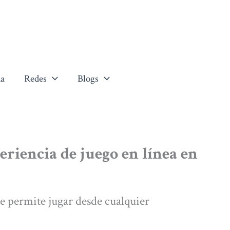
a
Redes
Blogs
eriencia de juego en línea en
e permite jugar desde cualquier