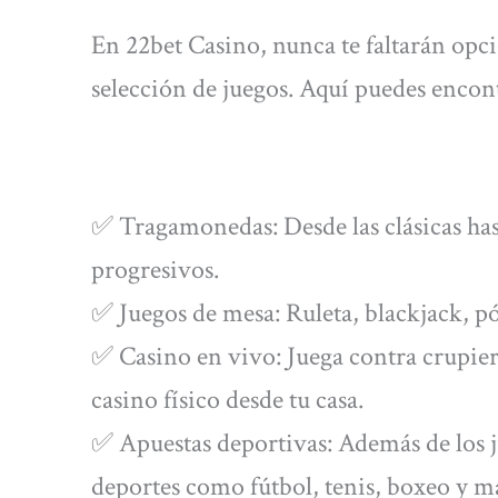
En 22bet Casino, nunca te faltarán opci
selección de juegos. Aquí puedes encon
✅ Tragamonedas: Desde las clásicas ha
progresivos.
✅ Juegos de mesa: Ruleta, blackjack, pó
✅ Casino en vivo: Juega contra crupier
casino físico desde tu casa.
✅ Apuestas deportivas: Además de los j
deportes como fútbol, tenis, boxeo y 