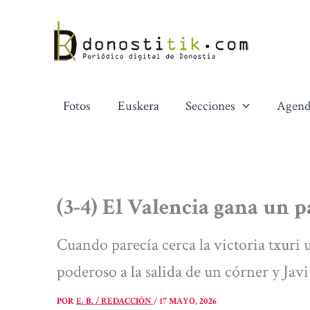
Ir
al
contenido
Fotos
Euskera
Secciones
Agend
(3-4) El Valencia gana un 
Cuando parecía cerca la victoria txuri
poderoso a la salida de un córner y Jav
POR
E. B. / REDACCIÓN
/
17 MAYO, 2026