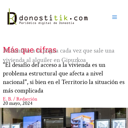
Ir
al
contenido
Más que cifras
30 familias a la pugna cada vez que sale una
vivienda al alquiler en Gipuzkoa
"El desafío del acceso a la vivienda es un
problema estructural que afecta a nivel
nacional", si bien en el Territorio la situación es
más complicada
E. B. / Redacción
20 mayo, 2024