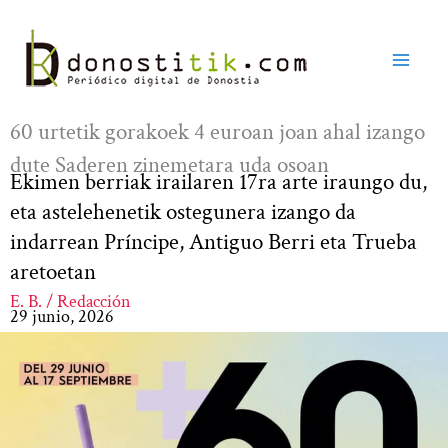
Ir
al
contenido
60 urtetik gorakoek 4 euroan joan ahal izango
dute Saderen zinemetara uda osoan
Ekimen berriak irailaren 17ra arte iraungo du,
eta astelehenetik ostegunera izango da
indarrean Príncipe, Antiguo Berri eta Trueba
aretoetan
E. B. / Redacción
29 junio, 2026