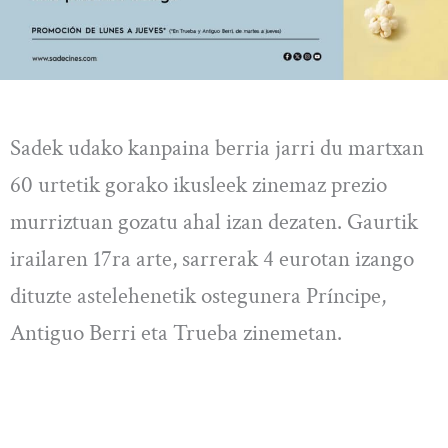
Sadek udako kanpaina berria jarri du martxan
60 urtetik gorako ikusleek zinemaz prezio
murriztuan gozatu ahal izan dezaten. Gaurtik
irailaren 17ra arte, sarrerak 4 eurotan izango
dituzte astelehenetik ostegunera Príncipe,
Antiguo Berri eta Trueba zinemetan.