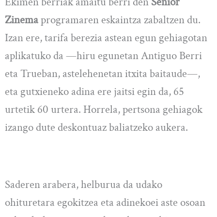
Ekimen berriak amaitu berri den
Senior
Zinema
programaren eskaintza zabaltzen du.
Izan ere, tarifa berezia astean egun gehiagotan
aplikatuko da —hiru egunetan Antiguo Berri
eta Trueban, astelehenetan itxita baitaude—,
eta gutxieneko adina ere jaitsi egin da, 65
urtetik 60 urtera. Horrela, pertsona gehiagok
izango dute deskontuaz baliatzeko aukera.
Saderen arabera, helburua da udako
ohituretara egokitzea eta adinekoei aste osoan