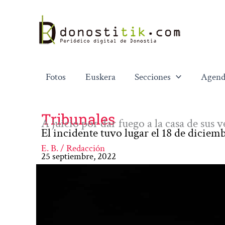
Ir
al
contenido
Fotos
Euskera
Secciones
Agend
Tribunales
A juicio por dar fuego a la casa de sus
El incidente tuvo lugar el 18 de diciem
E. B. / Redacción
25 septiembre, 2022