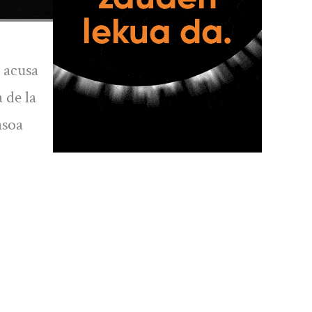
 acusa
 de la
asoa