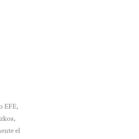
so EFE,
uzkoa,
ente el