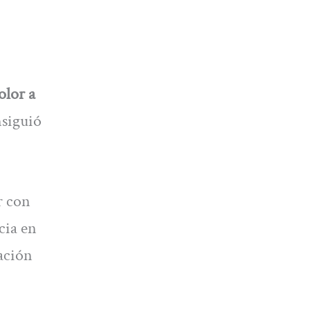
olor a
nsiguió
r con
cia en
lación