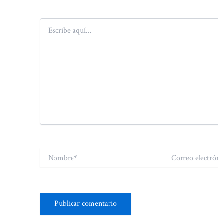
Escribe
aquí...
Nombre*
Correo
electrónico*