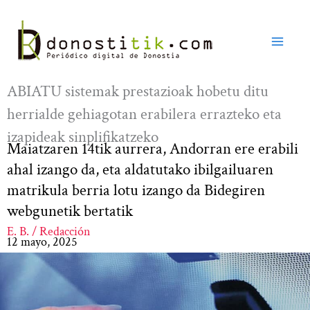
Ir
al
contenido
ABIATU sistemak prestazioak hobetu ditu
herrialde gehiagotan erabilera errazteko eta
izapideak sinplifikatzeko
Maiatzaren 14tik aurrera, Andorran ere erabili
ahal izango da, eta aldatutako ibilgailuaren
matrikula berria lotu izango da Bidegiren
webgunetik bertatik
E. B. / Redacción
12 mayo, 2025