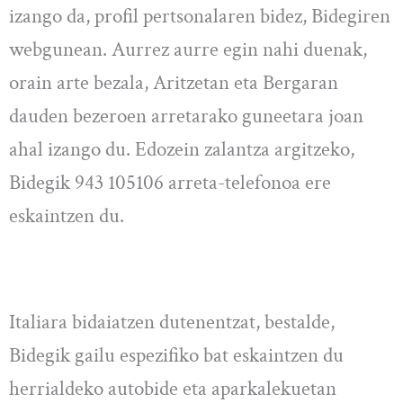
izango da, profil pertsonalaren bidez, Bidegiren
webgunean. Aurrez aurre egin nahi duenak,
orain arte bezala, Aritzetan eta Bergaran
dauden bezeroen arretarako guneetara joan
ahal izango du. Edozein zalantza argitzeko,
Bidegik 943 105106 arreta-telefonoa ere
eskaintzen du.
Italiara bidaiatzen dutenentzat, bestalde,
Bidegik gailu espezifiko bat eskaintzen du
herrialdeko autobide eta aparkalekuetan