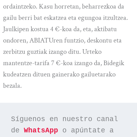
ordaintzeko. Kasu horretan, beharrezkoa da
gailu berri bat eskatzea eta egungoa itzultzea.
Jaulkipen kostua 4 €-koa da, eta, aktibatu
ondoren, ABIATUren funtzio, deskontu eta
zerbitzu guztiak izango ditu. Urteko
mantentze-tarifa 7 €-koa izango da, Bidegik
kudeatzen dituen gainerako gailuetarako
bezala.
Síguenos en nuestro canal 
de 
WhatsApp
 o apúntate a 