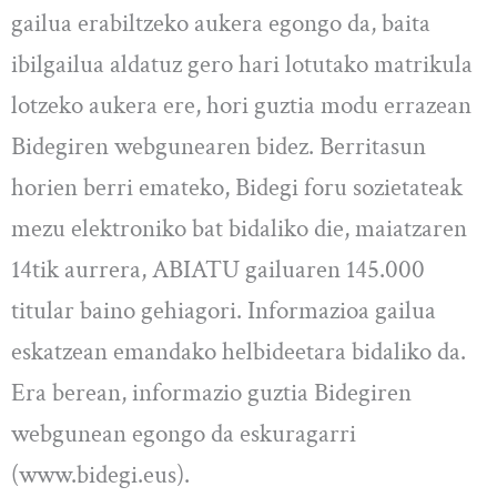
gailua erabiltzeko aukera egongo da, baita
ibilgailua aldatuz gero hari lotutako matrikula
lotzeko aukera ere, hori guztia modu errazean
Bidegiren webgunearen bidez. Berritasun
horien berri emateko, Bidegi foru sozietateak
mezu elektroniko bat bidaliko die, maiatzaren
14tik aurrera, ABIATU gailuaren 145.000
titular baino gehiagori. Informazioa gailua
eskatzean emandako helbideetara bidaliko da.
Era berean, informazio guztia Bidegiren
webgunean egongo da eskuragarri
(www.bidegi.eus).