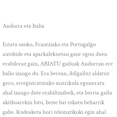
Andorra eta Italia
Estatu osoko, Frantziako eta Portugalgo
autobide eta aparkalekuetan gaur egun duen
erabileraz gain, ABIATU gailuak Andorran ere
balio izango du. Era berean, ibilgailuz aldatuz
gero, erregistratutako matrikula eguneratu
ahal izango dute erabiltzaileek, eta berria gailu
aktiboarekin lotu, beste bat eskatu beharrik
gabe. Kudeaketa hori telematikoki egin ahal