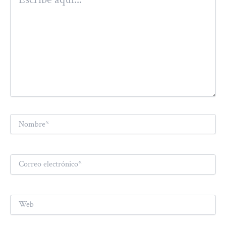
aquí...
Nombre*
Correo
electrónico*
Web