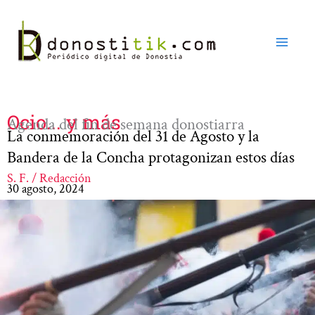
Ir
al
contenido
Ocio... y más
Agenda del fin de semana donostiarra
La conmemoración del 31 de Agosto y la
Bandera de la Concha protagonizan estos días
S. F. / Redacción
30 agosto, 2024