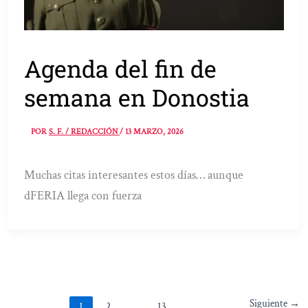
Agenda del fin de
semana en Donostia
POR
S. F. / REDACCIÓN
/
13 MARZO, 2026
Muchas citas interesantes estos días… aunque
dFERIA llega con fuerza
Siguiente
→
1
2
…
13