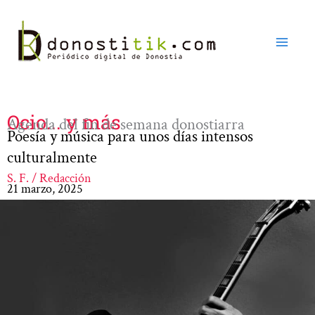
Ir
al
contenido
Ocio... y más
Agenda del fin de semana donostiarra
Poesía y música para unos días intensos
culturalmente
S. F. / Redacción
21 marzo, 2025