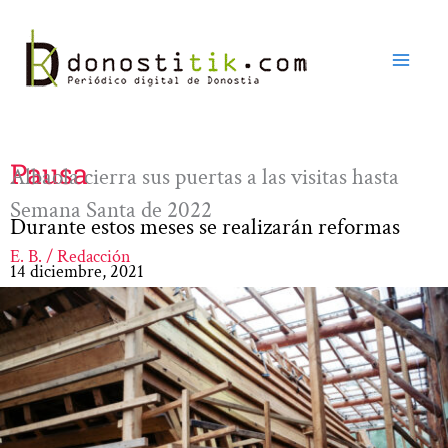
Ir
al
contenido
Pausa
Albaola cierra sus puertas a las visitas hasta
Semana Santa de 2022
Durante estos meses se realizarán reformas
E. B. / Redacción
14 diciembre, 2021