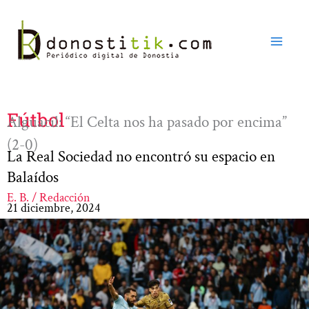
Ir
al
contenido
Fútbol
Alguacil: “El Celta nos ha pasado por encima”
(2-0)
La Real Sociedad no encontró su espacio en
Balaídos
E. B. / Redacción
21 diciembre, 2024