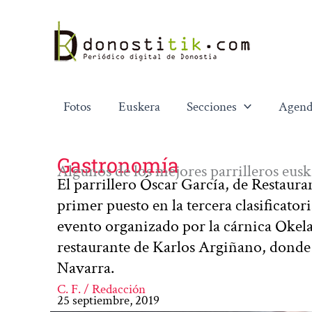
Ir
al
contenido
Fotos
Euskera
Secciones
Agend
Gastronomía
Algunos de los mejores parrilleros eus
El parrillero Óscar García, de Restaura
primer puesto en la tercera clasificato
evento organizado por la cárnica Okela
restaurante de Karlos Argiñano, donde
Navarra.
C. F. / Redacción
25 septiembre, 2019