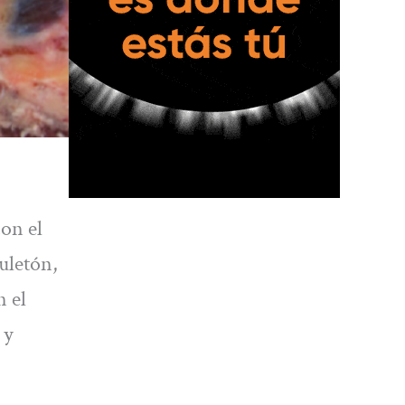
con el
uletón,
n el
 y