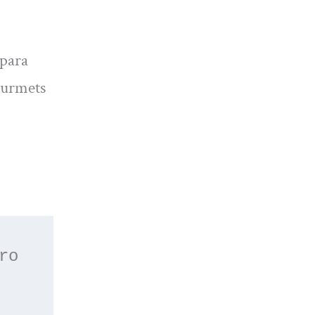
 para
ourmets
 o apúntate a nuestro 