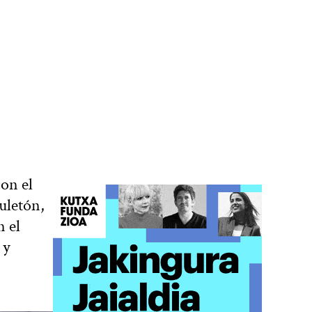
con el
uletón,
n el
 y