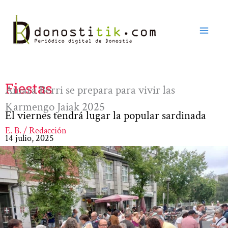
Ir
al
contenido
Fiestas
Amara Berri se prepara para vivir las
Karmengo Jaiak 2025
El viernes tendrá lugar la popular sardinada
E. B. / Redacción
14 julio, 2025