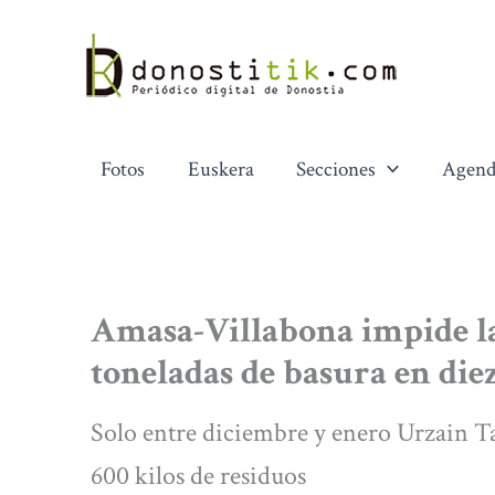
Ir
al
contenido
Fotos
Euskera
Secciones
Agend
Amasa-Villabona impide la 
toneladas de basura en die
Solo entre diciembre y enero Urzain Tal
600 kilos de residuos