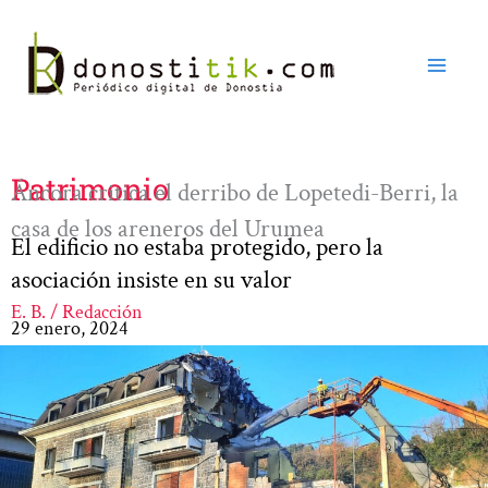
Ir
al
contenido
Patrimonio
Áncora critica el derribo de Lopetedi-Berri, la
casa de los areneros del Urumea
El edificio no estaba protegido, pero la
asociación insiste en su valor
E. B. / Redacción
29 enero, 2024