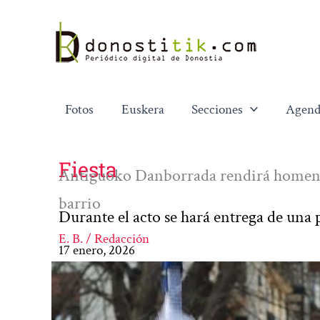
Ir
al
contenido
Fotos
Euskera
Secciones
Agend
Fiesta
Antiguoko Danborrada rendirá homenaje
barrio
Durante el acto se hará entrega de u
E. B. / Redacción
17 enero, 2026