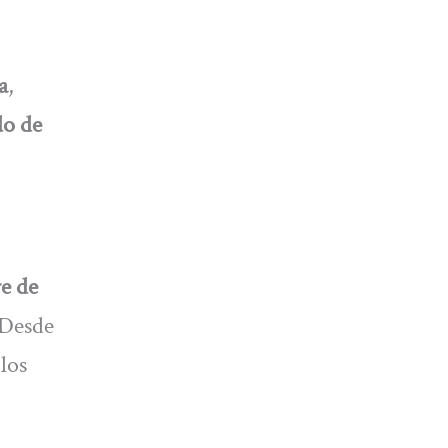
a
,
do de
e de
 Desde
los