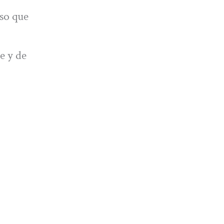
so que
te y de