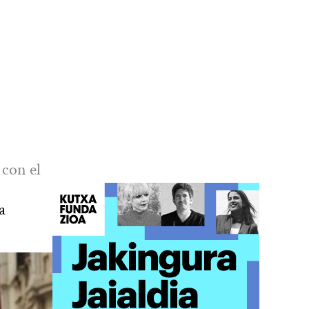
 con el
a