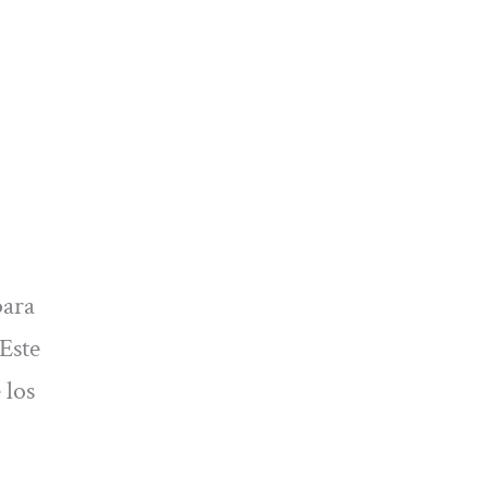
para
«Este
 los