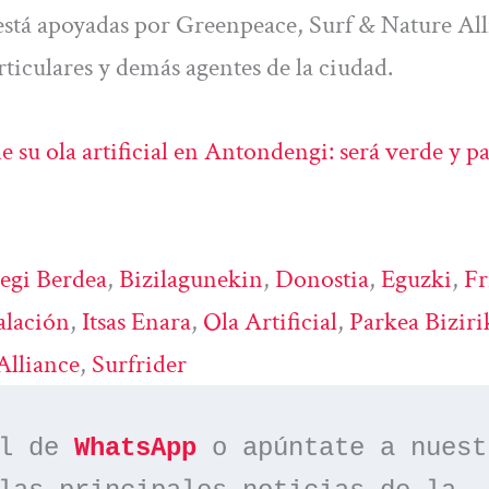
 está apoyadas por Greenpeace, Surf & Nature All
ticulares y demás agentes de la ciudad.
su ola artificial en Antondengi: será verde y p
egi Berdea
, 
Bizilagunekin
, 
Donostia
, 
Eguzki
, 
Fr
alación
, 
Itsas Enara
, 
Ola Artificial
, 
Parkea Biziri
Alliance
, 
Surfrider
l de 
WhatsApp