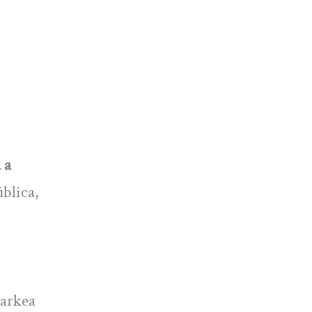
 a
ública,
Parkea