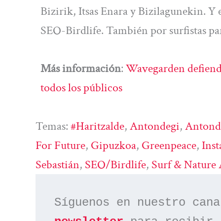
Bizirik, Itsas Enara y Bizilagunekin. Y
SEO-Birdlife. También por surfistas par
Más información
:
Wavegarden defiende 
todos los públicos
Temas:
#haritzalde
, 
Antondegi
, 
Antond
For Future
, 
Gipuzkoa
, 
Greenpeace
, 
Inst
Sebastián
, 
SEO/Birdlife
, 
Surf & Nature 
Síguenos en nuestro cana