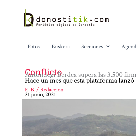
Ir
al
contenido
Fotos
Euskera
Secciones
Agend
Conflicto
Antondegi Berdea supera las 3.500 firma
Hace un mes que esta plataforma lanzó 
E. B. / Redacción
21 junio, 2021