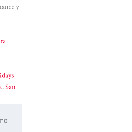
iance y
ara
idays
k
, 
San
 o apúntate a nuestro 