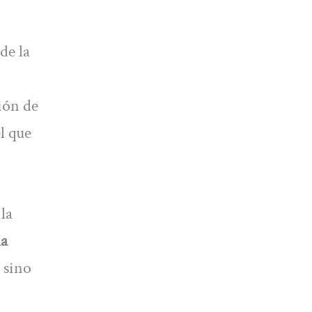
de la
ción de
l que
la
la
 sino