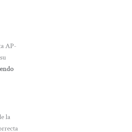
sta AP-
 su
iendo
e la
orrecta