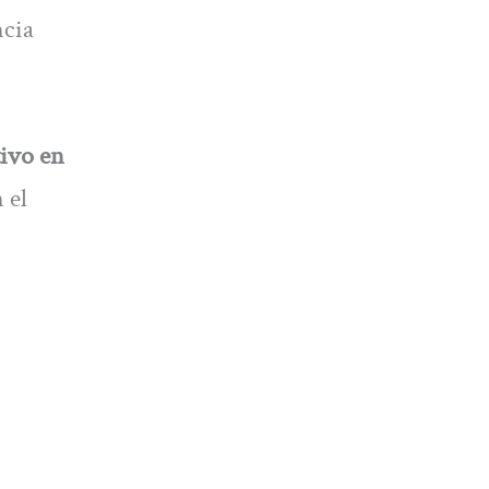
ncia
tivo en
 el