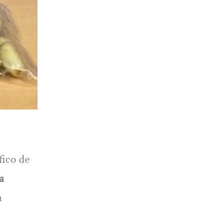
fico de
a
a