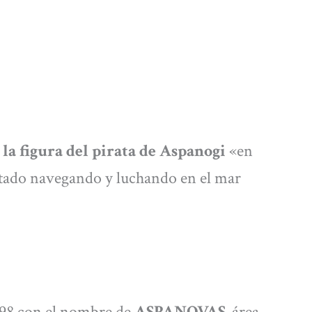
la figura del pirata de Aspanogi
«en
stado navegando y luchando en el mar
998 con el nombre de
ASPANOVAS
-área