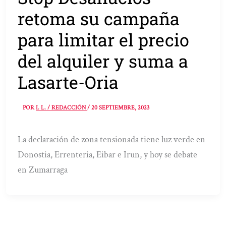
retoma su campaña
para limitar el precio
del alquiler y suma a
Lasarte-Oria
POR
I. L. / REDACCIÓN
/
20 SEPTIEMBRE, 2023
La declaración de zona tensionada tiene luz verde en
Donostia, Errenteria, Eibar e Irun, y hoy se debate
en Zumarraga