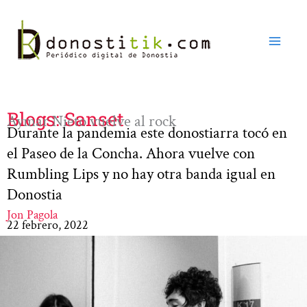
Ir
al
contenido
Blogs: Sanset
Aymar Nieto vuelve al rock
Durante la pandemia este donostiarra tocó en
el Paseo de la Concha. Ahora vuelve con
Rumbling Lips y no hay otra banda igual en
Donostia
Jon Pagola
22 febrero, 2022