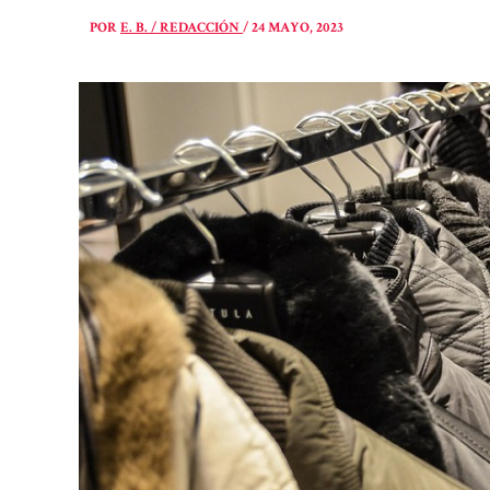
POR
E. B. / REDACCIÓN
/
24 MAYO, 2023