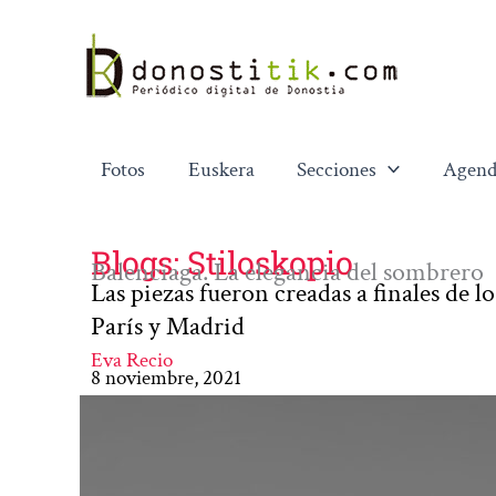
Ir
al
contenido
Fotos
Euskera
Secciones
Agend
Blogs: Stiloskopio
Balenciaga. La elegancia del sombrero
Las piezas fueron creadas a finales de l
París y Madrid
Eva Recio
8 noviembre, 2021